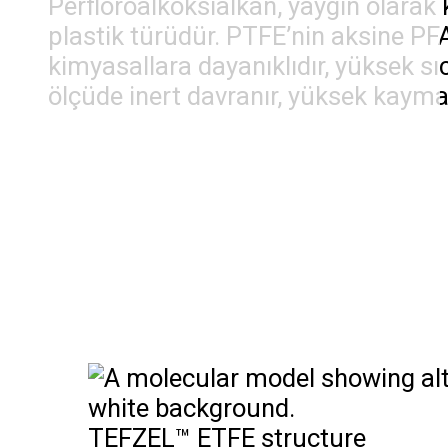
Perfloroalkoksialkan, yaygın olarak 
plastik türüdür. PTFE’nin aksine PFA,
kimyasallara dayanıklıdır, yüksek sıc
ölçüde inert davranır, yüksek kayma
TEFZEL™ ETFE structure