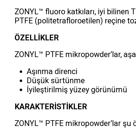
ZONYL™ fluoro katkıları, iyi biline
PTFE (politetrafloroetilen) reçine toz
ÖZELLİKLER
ZONYL™ PTFE mikropowder’lar, aşağıd
Aşınma direnci
Düşük sürtünme
İyileştirilmiş yüzey görünümü
KARAKTERİSTİKLER
ZONYL™ PTFE mikropowder’lar şu öze