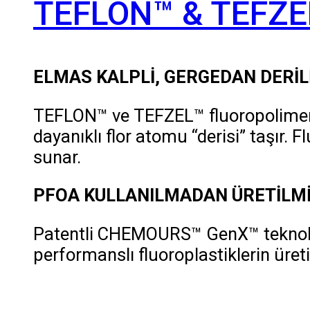
TEFLON™ & TEFZ
ELMAS KALPLİ, GERGEDAN DERİL
TEFLON™ ve TEFZEL™ fluoropolimerle
dayanıklı flor atomu “derisi” taşır
sunar.
PFOA KULLANILMADAN ÜRETİLMİ
Patentli CHEMOURS™ GenX™ teknoloji
performanslı fluoroplastiklerin üret