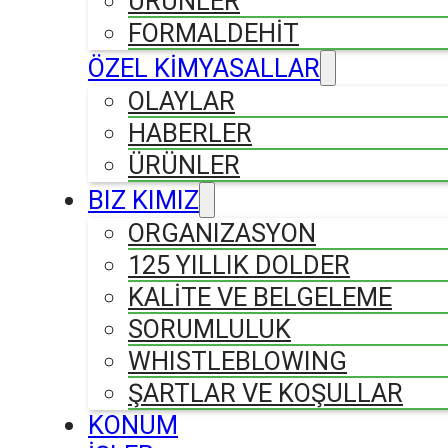
ÜRÜNLER
FORMALDEHIT
ÖZEL KİMYASALLAR
OLAYLAR
HABERLER
ÜRÜNLER
BIZ KIMIZ
ORGANIZASYON
125 YILLIK DOLDER
KALİTE VE BELGELEME
SORUMLULUK
WHISTLEBLOWING
ŞARTLAR VE KOŞULLAR
KONUM