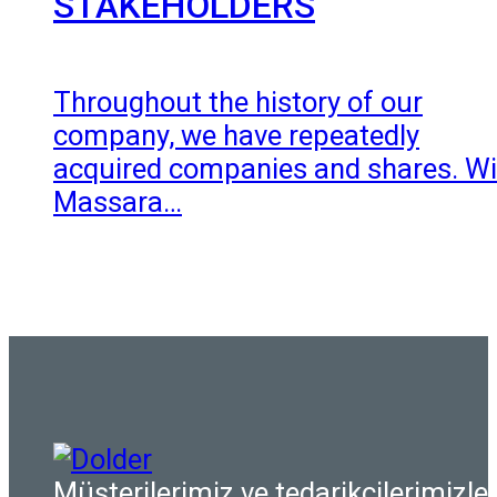
STAKEHOLDERS
Throughout the history of our
company, we have repeatedly
acquired companies and shares. Wi
Massara…
Müşterilerimiz ve tedarikçilerimizle i