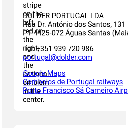
DOLDER PORTUGAL LDA
Rua Dr. António dos Santos, 131
PT-4425-072 Águas Santas (Maia
Tel: +351 939 720 986
portugal@dolder.com
Google Maps
Comboios de Portugal railways
Porto Francisco Sá Carneiro Airp