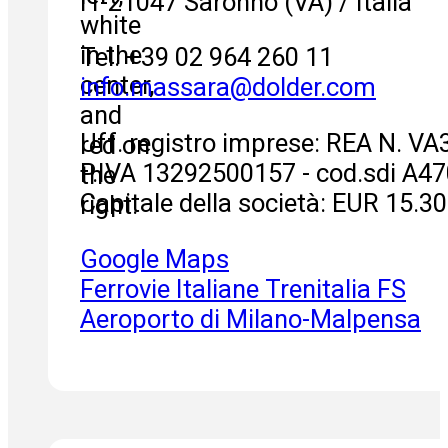
IT-21047 Saronno (VA) / Italia
Tel. +39 02 964 260 11
info.massara
@
dolder.com
Uff. registro imprese: REA N. V
P.IVA 13292500157 - cod.sdi A4
Capitale della società: EUR 15.3
Google Maps
Ferrovie Italiane Trenitalia FS
Aeroporto di Milano-Malpensa