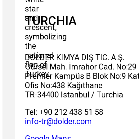
TURCHIA
DOLDER KIMYA DIŞ TIC. A.Ş.
Gürsel Mah. İmrahor Cad. No:29
Premier Kampüs B Blok No:9 Kat
Ofis No:438 Kağıthane
TR-34400 Istanbul / Turchia
Tel: +90 212 438 51 58
info-tr
@
dolder.com
Google Maps