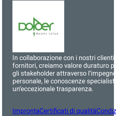
In collaborazione con i nostri clienti
fornitori, creiamo valore duraturo pe
gli stakeholder attraverso l'impegn
personale, le conoscenze specialist
un'eccezionale trasparenza.
Impronta
Certificati di qualità
Condiz