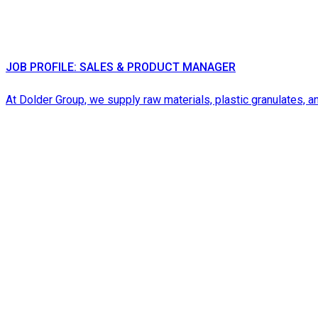
JOB PROFILE: SALES & PRODUCT MANAGER
At Dolder Group, we supply raw materials, plastic granulates, an