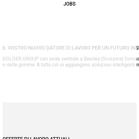
JOBS
IL VOSTRO NUOVO DATORE DI LAVORO PER UN FUTURO INS
DOLDER GROUP con sede centrale a Basilea (Svizzera) fornisce m
e della gomma. A tutto ciò si aggiungono soluzioni intelligenti 